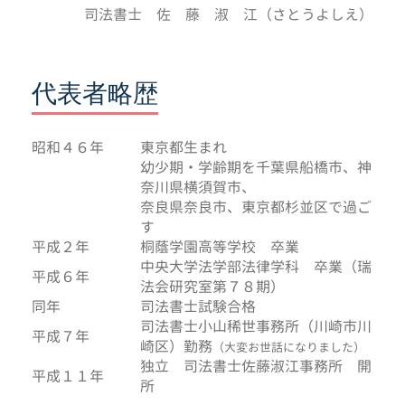
司法書士 佐 藤 淑 江（さとうよしえ）
代表者略歴
昭和４６年
東京都生まれ
幼少期・学齢期を千葉県船橋市、神
奈川県横須賀市、
奈良県奈良市、東京都杉並区で過ご
す
平成２年
桐蔭学園高等学校 卒業
中央大学法学部法律学科 卒業（瑞
平成６年
法会研究室第７８期）
同年
司法書士試験合格
司法書士小山稀世事務所（川崎市川
平成７年
崎区）勤務
（大変お世話になりました）
独立 司法書士佐藤淑江事務所 開
平成１１年
所