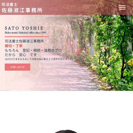
司法書士
佐藤淑江事務所
SATO YOSHIE
Shiho-syoshi (Solicitor) office since 1999
司法書士佐藤淑江事務所
親切・丁寧
もちろん 登記・相続・法務のプロ
だから 安心 です
(おかげさまをもちまして令和元年に創立２０周年を迎えました)
お問い合わせ